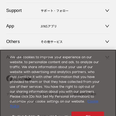
キッズ
マイページ／ログイン
Support
アクセサリー
サポート・フォロー
ログアウト
LINE公式アカウント
お知らせ
App
JINSアプリ
よくあるご質問
ご利用ガイド
JINSアプリ
お問い合せ
Others
その他サービス
3D WEB試着
About us
We use cookies to improve your experience on our
JINSについて
レンズ交換
website, to personalize content and ads, to analyze our
オンラインギフト
traffic. We share information about your use of our
Magnify Life
価格案内
website with advertising and analytics partners, who
会社概要
may combine it with other information that you have
採用情報
provided to them or that they have collected from your
法人のお客様
use of their services. You have the right to opt-out of
出店について
our sharing information about you with our partners.
プライバシーポリシー
セキュリティポリシー
特定商取引法表示
Please click [Do Not Sell My Personal Information] to
customize your cookie settings on our website.
Cookie
薬機法に関する表記
サイトマップ
Policy