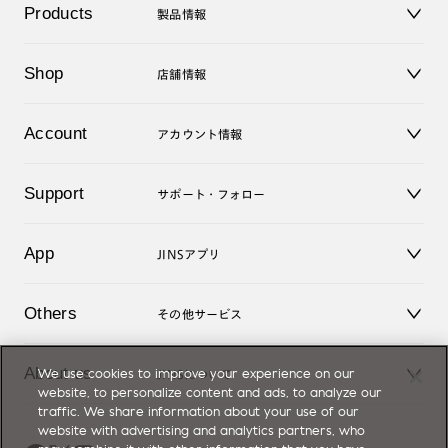
Products
製品情報
メガネ
Shop
店舗情報
サングラス
レンズ
店舗
コンタクトレンズ
Account
アカウント情報
オンラインショップ
老眼鏡
キッズ
マイページ／ログイン
Support
アクセサリー
サポート・フォロー
ログアウト
LINE公式アカウント
お知らせ
App
JINSアプリ
よくあるご質問
ご利用ガイド
JINSアプリ
お問い合せ
Others
その他サービス
3D WEB試着
About us
We use cookies to improve your experience on our
JINSについて
レンズ交換
website, to personalize content and ads, to analyze our
オンラインギフト
traffic. We share information about your use of our
Magnify Life
価格案内
website with advertising and analytics partners, who
会社概要