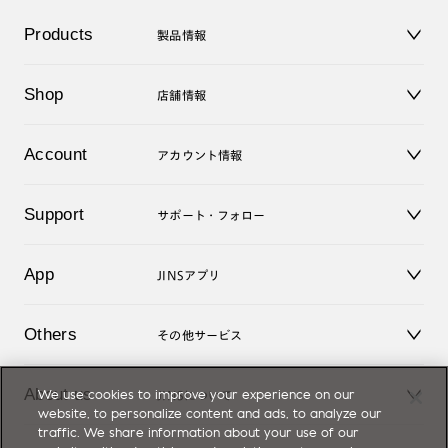
Products
製品情報
メガネ
Shop
店舗情報
サングラス
レンズ
店舗
コンタクトレンズ
Account
アカウント情報
オンラインショップ
老眼鏡
キッズ
マイページ／ログイン
Support
アクセサリー
サポート・フォロー
ログアウト
LINE公式アカウント
お知らせ
App
JINSアプリ
よくあるご質問
ご利用ガイド
JINSアプリ
お問い合せ
Others
その他サービス
3D WEB試着
About us
We use cookies to improve your experience on our
JINSについて
レンズ交換
website, to personalize content and ads, to analyze our
オンラインギフト
traffic. We share information about your use of our
Magnify Life
価格案内