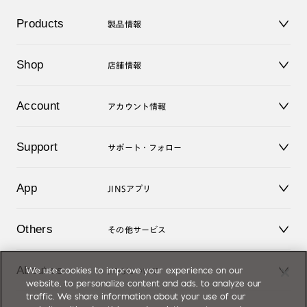
Products
製品情報
メガネ
Shop
店舗情報
サングラス
レンズ
店舗
コンタクトレンズ
Account
アカウント情報
オンラインショップ
老眼鏡
キッズ
マイページ／ログイン
Support
アクセサリー
サポート・フォロー
ログアウト
LINE公式アカウント
お知らせ
App
JINSアプリ
よくあるご質問
ご利用ガイド
JINSアプリ
お問い合せ
Others
その他サービス
3D WEB試着
About us
We use cookies to improve your experience on our
JINSについて
レンズ交換
website, to personalize content and ads, to analyze our
オンラインギフト
traffic. We share information about your use of our
Magnify Life
価格案内