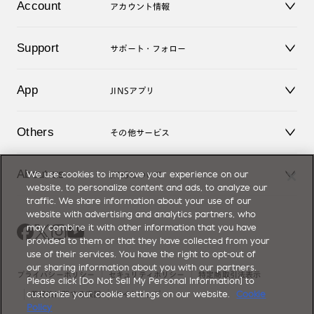
Account
アカウント情報
オンラインショップ
老眼鏡
キッズ
マイページ／ログイン
Support
アクセサリー
サポート・フォロー
ログアウト
LINE公式アカウント
お知らせ
App
JINSアプリ
よくあるご質問
ご利用ガイド
JINSアプリ
お問い合せ
Others
その他サービス
3D WEB試着
About us
We use cookies to improve your experience on our
JINSについて
レンズ交換
website, to personalize content and ads, to analyze our
オンラインギフト
traffic. We share information about your use of our
Magnify Life
価格案内
website with advertising and analytics partners, who
会社概要
may combine it with other information that you have
採用情報
provided to them or that they have collected from your
法人のお客様
use of their services. You have the right to opt-out of
出店について
our sharing information about you with our partners.
プライバシーポリシー
セキュリティポリシー
特定商取引法表示
Please click [Do Not Sell My Personal Information] to
customize your cookie settings on our website.
Cookie
薬機法に関する表記
サイトマップ
Policy