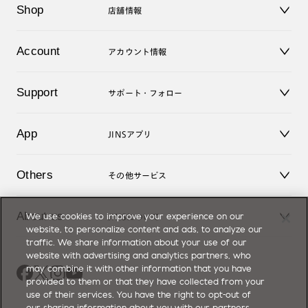
Shop
店舗情報
サングラス
レンズ
店舗
コンタクトレンズ
Account
アカウント情報
オンラインショップ
老眼鏡
キッズ
マイページ／ログイン
Support
アクセサリー
サポート・フォロー
ログアウト
LINE公式アカウント
お知らせ
App
JINSアプリ
よくあるご質問
ご利用ガイド
JINSアプリ
お問い合せ
Others
その他サービス
3D WEB試着
About us
We use cookies to improve your experience on our
JINSについて
レンズ交換
website, to personalize content and ads, to analyze our
オンラインギフト
traffic. We share information about your use of our
Magnify Life
価格案内
website with advertising and analytics partners, who
会社概要
may combine it with other information that you have
採用情報
provided to them or that they have collected from your
法人のお客様
use of their services. You have the right to opt-out of