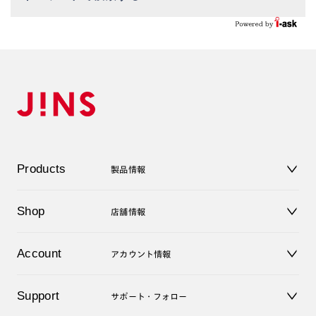
Products
製品情報
メガネ
Shop
店舗情報
サングラス
レンズ
店舗
コンタクトレンズ
Account
アカウント情報
オンラインショップ
老眼鏡
キッズ
マイページ／ログイン
Support
アクセサリー
サポート・フォロー
ログアウト
LINE公式アカウント