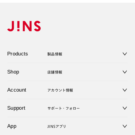
Products
製品情報
メガネ
Shop
店舗情報
サングラス
レンズ
店舗
コンタクトレンズ
Account
アカウント情報
オンラインショップ
老眼鏡
キッズ
マイページ／ログイン
Support
アクセサリー
サポート・フォロー
ログアウト
LINE公式アカウント
お知らせ
App
JINSアプリ
よくあるご質問
ご利用ガイド