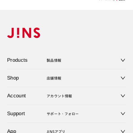
Products
製品情報
メガネ
Shop
店舗情報
サングラス
レンズ
店舗
コンタクトレンズ
Account
アカウント情報
オンラインショップ
老眼鏡
キッズ
マイページ／ログイン
Support
アクセサリー
サポート・フォロー
ログアウト
LINE公式アカウント
お知らせ
App
JINSアプリ
よくあるご質問