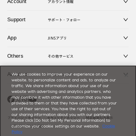
Account
アカウント情報
オンラインショップ
老眼鏡
キッズ
マイページ／ログイン
Support
アクセサリー
サポート・フォロー
ログアウト
LINE公式アカウント
お知らせ
App
JINSアプリ
よくあるご質問
ご利用ガイド
JINSアプリ
お問い合せ
Others
その他サービス
3D WEB試着
About us
We use cookies to improve your experience on our
JINSについて
レンズ交換
website, to personalize content and ads, to analyze our
オンラインギフト
traffic. We share information about your use of our
Magnify Life
価格案内
website with advertising and analytics partners, who
会社概要
may combine it with other information that you have
採用情報
provided to them or that they have collected from your
法人のお客様
use of their services. You have the right to opt-out of
出店について
our sharing information about you with our partners.
プライバシーポリシー
セキュリティポリシー
特定商取引法表示
Please click [Do Not Sell My Personal Information] to
customize your cookie settings on our website.
Cookie
薬機法に関する表記
サイトマップ
Policy