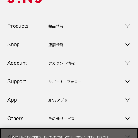
Products
製品情報
メガネ
Shop
店舗情報
サングラス
レンズ
店舗
コンタクトレンズ
Account
アカウント情報
オンラインショップ
老眼鏡
キッズ
マイページ／ログイン
Support
アクセサリー
サポート・フォロー
ログアウト
LINE公式アカウント
お知らせ
App
JINSアプリ
よくあるご質問
ご利用ガイド
JINSアプリ
お問い合せ
Others
その他サービス
3D WEB試着
About us
JINSについて
We use cookies to improve your experience on our