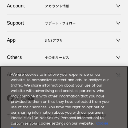
店舗
コンタクトレンズ
Account
アカウント情報
オンラインショップ
老眼鏡
キッズ
マイページ／ログイン
Support
アクセサリー
サポート・フォロー
ログアウト
LINE公式アカウント
お知らせ
App
JINSアプリ
よくあるご質問
ご利用ガイド
JINSアプリ
お問い合せ
Others
その他サービス
3D WEB試着
About us
JINSについて
We use cookies to improve your experience on our
レンズ交換
website, to personalize content and ads, to analyze our
オンラインギフト
traffic. We share information about your use of our
Magnify Life
価格案内
website with advertising and analytics partners, who
会社概要
may combine it with other information that you have
採用情報
provided to them or that they have collected from your
法人のお客様
use of their services. You have the right to opt-out of
出店について
our sharing information about you with our partners.
プライバシーポリシー
セキュリティポリシー
特定商取引法表示
Please click [Do Not Sell My Personal Information] to
薬機法に関する表記
サイトマップ
customize your cookie settings on our website.
Cookie