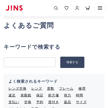
よくあるご質問
キーワードで検索する
よく検索されるキーワード
レンズ交換
レンズ
度数
フレーム
修理
遠近
老眼鏡
保証
処方箋
視力
時間
支払い
交換
予約
度付き
返品
サイズ