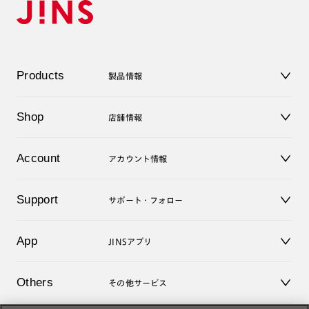
Products
製品情報
メガネ
Shop
店舗情報
サングラス
レンズ
店舗
コンタクトレンズ
Account
アカウント情報
オンラインショップ
老眼鏡
キッズ
マイページ／ログイン
Support
アクセサリー
サポート・フォロー
ログアウト
LINE公式アカウント
お知らせ
App
JINSアプリ
よくあるご質問
ご利用ガイド
JINSアプリ
お問い合せ
Others
その他サービス