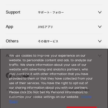
老眼鏡
キッズ
マイページ／ログイン
Support
アクセサリー
サポート・フォロー
ログアウト
LINE公式アカウント
お知らせ
App
JINSアプリ
よくあるご質問
ご利用ガイド
JINSアプリ
お問い合せ
Others
その他サービス
3D WEB試着
About us
We use cookies to improve your experience on our
JINSについて
レンズ交換
website, to personalize content and ads, to analyze our
オンラインギフト
traffic. We share information about your use of our
Magnify Life
価格案内
website with advertising and analytics partners, who
会社概要
may combine it with other information that you have
採用情報
provided to them or that they have collected from your
法人のお客様
use of their services. You have the right to opt-out of
出店について
our sharing information about you with our partners.
プライバシーポリシー
セキュリティポリシー
特定商取引法表示
Please click [Do Not Sell My Personal Information] to
customize your cookie settings on our website.
Cookie
薬機法に関する表記
サイトマップ
Policy