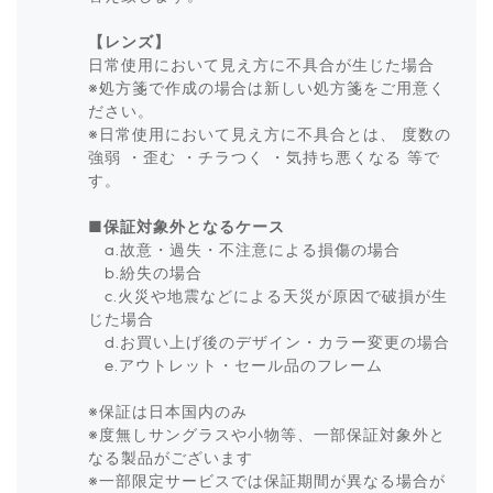
【レンズ】
日常使用において見え方に不具合が生じた場合
※処方箋で作成の場合は新しい処方箋をご用意く
ださい。
※日常使用において見え方に不具合とは、 度数の
強弱 ・歪む ・チラつく ・気持ち悪くなる 等で
す。
■
保証対象外となるケース
a.故意・過失・不注意による損傷の場合
b.紛失の場合
c.火災や地震などによる天災が原因で破損が生
じた場合
d.お買い上げ後のデザイン・カラー変更の場合
e.アウトレット・セール品のフレーム
※保証は日本国内のみ
※度無しサングラスや小物等、一部保証対象外と
なる製品がございます
※一部限定サービスでは保証期間が異なる場合が